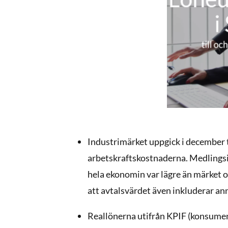
Industrimärket uppgick i december ti
arbetskraftskostnaderna. Medlingsin
hela ekonomin var lägre än märket o
att avtalsvärdet även inkluderar an
Reallönerna utifrån KPIF (konsumen