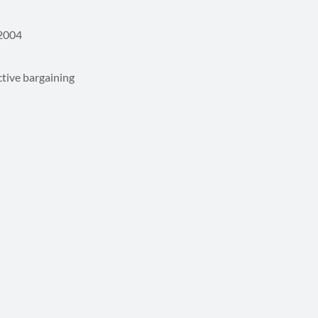
 2004
ctive bargaining