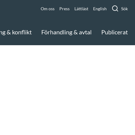
Om oss
Press
Lättläst
English
Sök
ng & konflikt
Förhandling & avtal
Publicerat