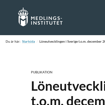
Skip
to
content
Du är här:
Startsida
Löneutvecklingen i Sverige t.o.m. december 
PUBLIKATION
Löneutveckli
t.o.m. dece