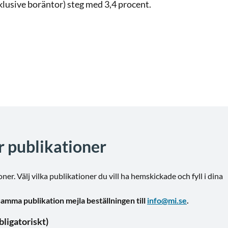
lusive boräntor) steg med 3,4 procent.
er publikationer
ner. Välj vilka publikationer du vill ha hemskickade och fyll i dina
samma publikation mejla beställningen till
info@mi.se
.
blikationer vill du beställa? (obligatoriskt)