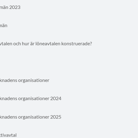
 män 2023
 män
vtalen och hur är löneavtalen konstruerade?
rknadens organisationer
rknadens organisationer 2024
rknadens organisationer 2025
tivavtal