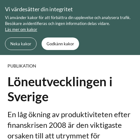
Skip
Vi värdesätter din integritet
to
Meny
Sök
Vi använder kakor för att förbättra din upplevelse och analysera trafik.
content
Besökare avidentifieras och ingen information delas vidare.
Läs mer om kakor
Du är här:
Startsida
Löneutvecklingen i Sverige
Neka kakor
Godkänn kakor
PUBLIKATION
Löneutvecklingen i
Sverige
En låg ökning av produktiviteten efter
finanskrisen 2008 är den viktigaste
orsaken till att utrymmet för