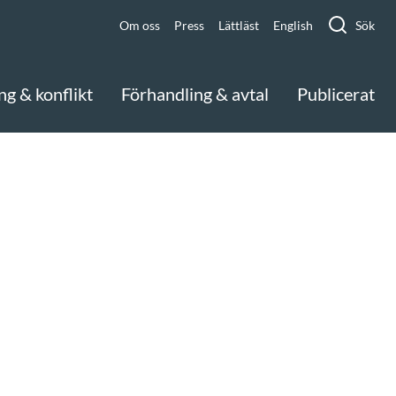
Om oss
Press
Lättläst
English
Sök
ng & konflikt
Förhandling & avtal
Publicerat