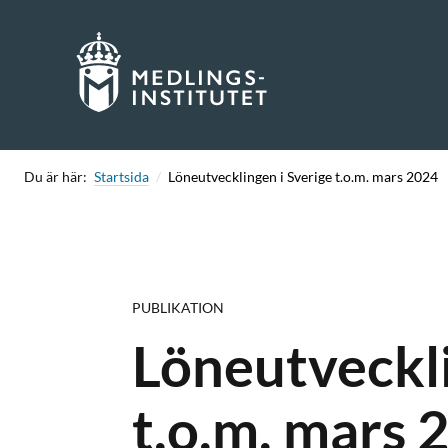
Skip
to
content
Du är här:
Startsida
Löneutvecklingen i Sverige t.o.m. mars 2024
PUBLIKATION
Löneutveckli
t.o.m. mars 