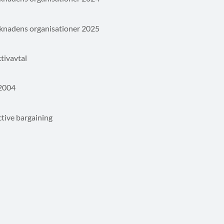
rknadens organisationer 2025
tivavtal
 2004
ctive bargaining