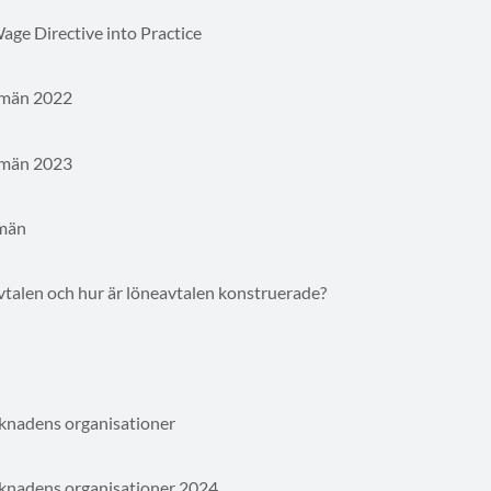
ge Directive into Practice
 män 2022
 män 2023
 män
vtalen och hur är löneavtalen konstruerade?
rknadens organisationer
rknadens organisationer 2024