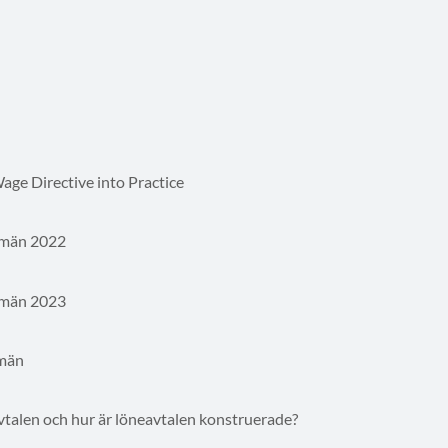
ge Directive into Practice
 män 2022
 män 2023
 män
vtalen och hur är löneavtalen konstruerade?