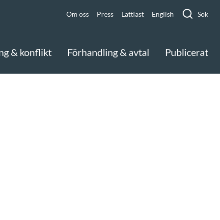
Om oss
Press
Lättläst
English
Sök
ng & konflikt
Förhandling & avtal
Publicerat