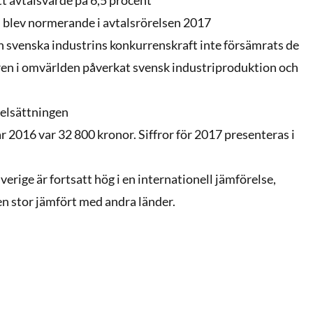
h blev normerande i avtalsrörelsen 2017
den svenska industrins konkurrenskraft inte försämrats de
ren i omvärlden påverkat svensk industriproduktion och
selsättningen
r 2016 var 32 800 kronor. Siffror för 2017 presenteras i
erige är fortsatt hög i en internationell jämförelse,
n stor jämfört med andra länder.