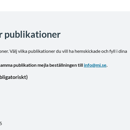
er publikationer
ner. Välj vilka publikationer du vill ha hemskickade och fyll i dina
samma publikation mejla beställningen till
info@mi.se
.
blikationer vill du beställa? (obligatoriskt)
25