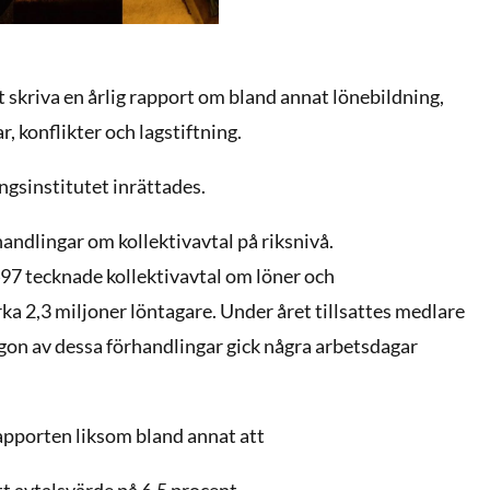
t skriva en årlig rapport om bland annat lönebildning,
, konflikter och lagstiftning.
gsinstitutet inrättades.
handlingar om kollektivavtal på riksnivå.
497 tecknade kollektivavtal om löner och
rka 2,3 miljoner löntagare. Under året tillsattes medlare
ågon av dessa förhandlingar gick några arbetsdagar
pporten liksom bland annat att
tt avtalsvärde på 6,5 procent