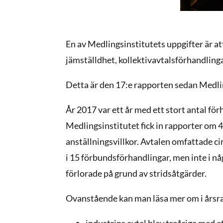
En av Medlingsinstitutets uppgifter är at
jämställdhet, kollektivavtalsförhandlingar
Detta är den 17:e rapporten sedan Medlin
År 2017 var ett år med ett stort antal för
Medlingsinstitutet fick in rapporter om 
anställningsvillkor. Avtalen omfattade ci
i 15 förbundsförhandlingar, men inte i n
förlorade på grund av stridsåtgärder.
Ovanstående kan man läsa mer om i årsra
industrins avtal blev treåriga med e