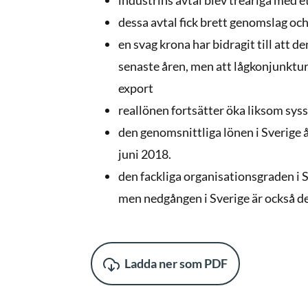
dessa avtal fick brett genomslag oc
en svag krona har bidragit till att 
senaste åren, men att lågkonjunktu
export
reallönen fortsätter öka liksom sys
den genomsnittliga lönen i Sverige å
juni 2018.
den fackliga organisationsgraden i Sv
men nedgången i Sverige är också de
Ladda ner som PDF