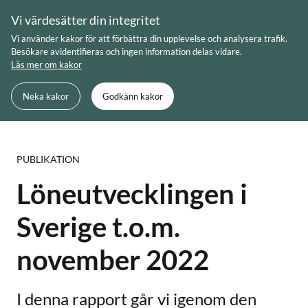
Skip
Vi värdesätter din integritet
to
Meny
Sök
Vi använder kakor för att förbättra din upplevelse och analysera trafik.
content
Besökare avidentifieras och ingen information delas vidare.
Läs mer om kakor
Du är här:
Startsida
Löneutvecklingen i Sverige t.o.m. november
Neka kakor
Godkänn kakor
2022
PUBLIKATION
Löneutvecklingen i
Sverige t.o.m.
november 2022
I denna rapport går vi igenom den