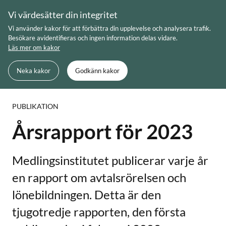
Skip
Vi värdesätter din integritet
to
Meny
Sök
Vi använder kakor för att förbättra din upplevelse och analysera trafik.
content
Besökare avidentifieras och ingen information delas vidare.
Läs mer om kakor
Du är här:
Startsida
Årsrapport för 2023
Neka kakor
Godkänn kakor
PUBLIKATION
Årsrapport för 2023
Medlingsinstitutet publicerar varje år
en rapport om avtalsrörelsen och
lönebildningen. Detta är den
tjugotredje rapporten, den första