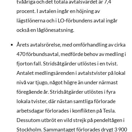
tvååriga och det totala avtalsvärdet är 7,4
procent. I avtalen ingår en höjning av
lägstlönerna och i LO-förbundens avtal ingår
också en låglönesatsning.
Årets avtalsrörelse, med omförhandling av cirka
470 förbundsavtal, medförde behov av medling i
fjorton fall. Stridsåtgärder utlöstes i en tvist.
Antalet medlingsärenden i avtalstvister på lokal
nivå var tjugo, något högre än under närmast
föregående år. Stridsåtgärder utlöstes i fyra
lokala tvister, där nästan samtliga förlorade
arbetsdagar förlorades i konflikten på Tesla.
Dessutom utbröt en vild strejk på pendeltågen i
Stockholm. Sammantaget förlorades drygt 3 900