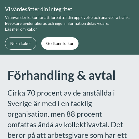
Skip
Vi värdesätter din integritet
to
Meny
Sök
Vi använder kakor för att förbättra din upplevelse och analysera trafik.
content
Besökare avidentifieras och ingen information delas vidare.
Läs mer om kakor
Du är här:
Startsida
Förhandling & avtal
Neka kakor
Godkänn kakor
Förhandling & avtal
Cirka 70 procent av de anställda i
Sverige är med i en facklig
organisation, men 88 procent
omfattas ändå av kollektivavtal. Det
beror på att arbetsgivare som har ett