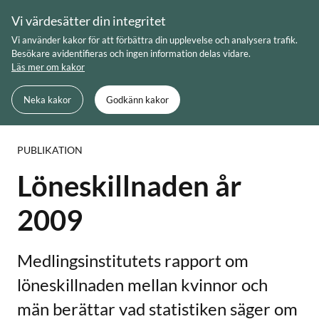
Skip
Vi värdesätter din integritet
to
Meny
Sök
Vi använder kakor för att förbättra din upplevelse och analysera trafik.
content
Besökare avidentifieras och ingen information delas vidare.
Läs mer om kakor
Du är här:
Startsida
Löneskillnaden år 2009
Neka kakor
Godkänn kakor
PUBLIKATION
Löneskillnaden år
2009
Medlingsinstitutets rapport om
löneskillnaden mellan kvinnor och
män berättar vad statistiken säger om