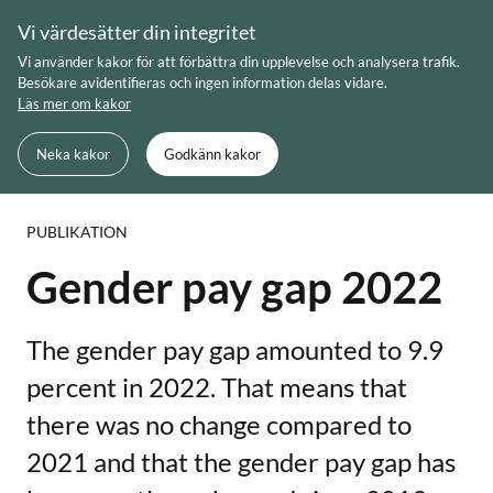
Skip
Vi värdesätter din integritet
to
Meny
Sök
Vi använder kakor för att förbättra din upplevelse och analysera trafik.
content
Besökare avidentifieras och ingen information delas vidare.
Läs mer om kakor
Du är här:
Startsida
Gender pay gap 2022
Neka kakor
Godkänn kakor
PUBLIKATION
Gender pay gap 2022
The gender pay gap amounted to 9.9
percent in 2022. That means that
there was no change compared to
2021 and that the gender pay gap has