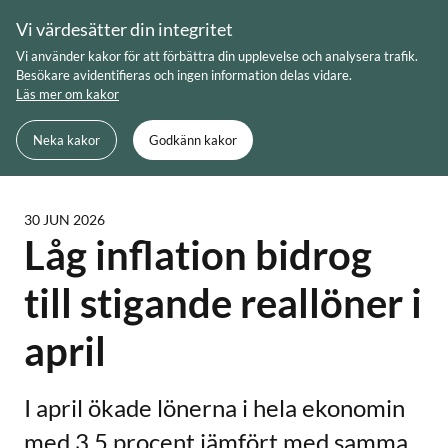
Skip
Vi värdesätter din integritet
to
Meny
Sök
Vi använder kakor för att förbättra din upplevelse och analysera trafik.
content
Besökare avidentifieras och ingen information delas vidare.
Läs mer om kakor
Du är här:
Startsida
Låg inflation bidrog till stigande reallöner i
Neka kakor
Godkänn kakor
april
30 JUN 2026
Låg inflation bidrog
till stigande reallöner i
april
I april ökade lönerna i hela ekonomin
med 3,5 procent jämfört med samma