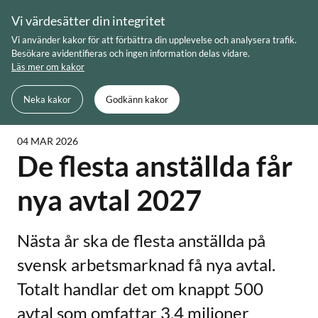
Skip
Vi värdesätter din integritet
to
Meny
Sök
Vi använder kakor för att förbättra din upplevelse och analysera trafik.
content
Besökare avidentifieras och ingen information delas vidare.
Läs mer om kakor
Du är här:
Startsida
De flesta anställda får nya avtal 2027
Neka kakor
Godkänn kakor
04 MAR 2026
De flesta anställda får
nya avtal 2027
Nästa år ska de flesta anställda på
svensk arbetsmarknad få nya avtal.
Totalt handlar det om knappt 500
avtal som omfattar 3,4 miljoner