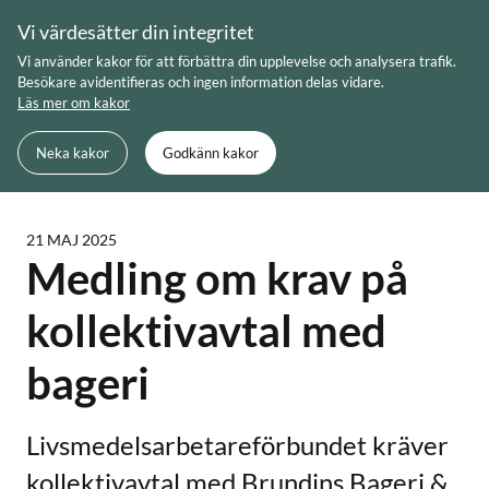
Skip
Vi värdesätter din integritet
to
Meny
Sök
Vi använder kakor för att förbättra din upplevelse och analysera trafik.
content
Besökare avidentifieras och ingen information delas vidare.
Läs mer om kakor
Du är här:
Startsida
Medling om krav på kollektivavtal med
Neka kakor
Godkänn kakor
bageri
21 MAJ 2025
Medling om krav på
kollektivavtal med
bageri
Livsmedelsarbetareförbundet kräver
kollektivavtal med Brundins Bageri &