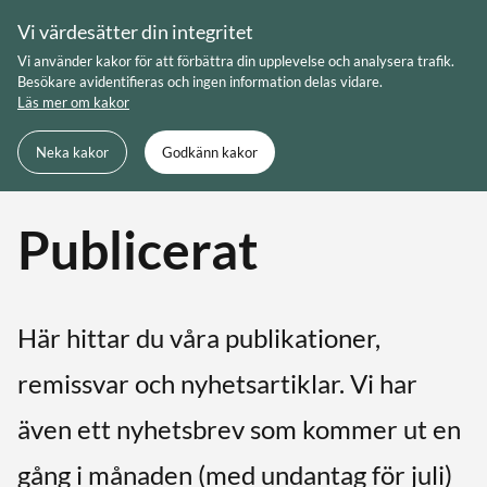
Skip
Vi värdesätter din integritet
to
Meny
Sök
Vi använder kakor för att förbättra din upplevelse och analysera trafik.
content
Besökare avidentifieras och ingen information delas vidare.
Läs mer om kakor
Du är här:
Startsida
- Medling och konflikt
Neka kakor
Godkänn kakor
Publicerat
Här hittar du våra publikationer,
remissvar och nyhetsartiklar. Vi har
även ett nyhetsbrev som kommer ut en
gång i månaden (med undantag för juli)