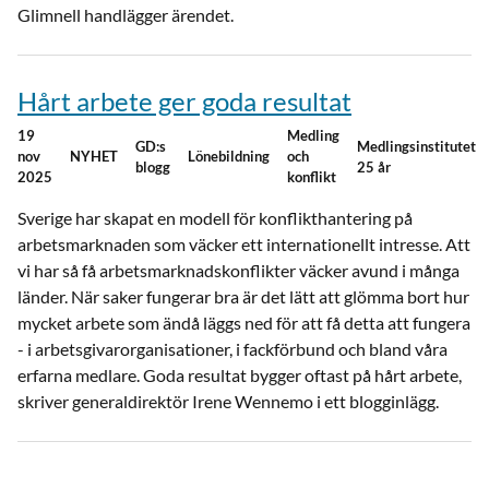
Glimnell handlägger ärendet.
Hårt arbete ger goda resultat
19
Medling
GD:s
Medlingsinstitutet
nov
NYHET
Lönebildning
och
blogg
25 år
2025
konflikt
Sverige har skapat en modell för konflikthantering på
arbetsmarknaden som väcker ett internationellt intresse. Att
vi har så få arbetsmarknadskonflikter väcker avund i många
länder. När saker fungerar bra är det lätt att glömma bort hur
mycket arbete som ändå läggs ned för att få detta att fungera
- i arbetsgivarorganisationer, i fackförbund och bland våra
erfarna medlare. Goda resultat bygger oftast på hårt arbete,
skriver generaldirektör Irene Wennemo i ett blogginlägg.