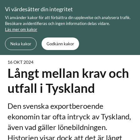
Skip
Vi värdesätter din integritet
to
Meny
Sök
Vi använder kakor för att förbättra din upplevelse och analysera trafik.
content
Besökare avidentifieras och ingen information delas vidare.
Läs mer om kakor
Du är här:
Startsida
Långt mellan krav och utfall i Tyskland
Neka kakor
Godkänn kakor
16 OKT 2024
Långt mellan krav och
utfall i Tyskland
Den svenska exportberoende
ekonomin tar ofta intryck av Tyskland,
även vad gäller lönebildningen.
Historien visar dock att det är långt