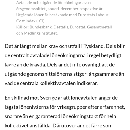
Avtalade och utgående löneökningar avser
årsgenomsnittet januari-december respektive år.
Utgående löner är beräknade med Eurostats Labour
Cost index (LCI).
Källor: Bundesbank, Destatis, Eurostat, Gesamtmetall
och Medlingsinstitutet.
Det är långt mellan krav och utfall i Tyskland. Dels blir
de centralt avtalade löneökningarna i regel betydligt
lägre än de krävda. Dels är det inte ovanligt att de
utgående genomsnittslönerna stiger långsammare än
vad de centrala kollektivavtalen indikerar.
En skillnad mot Sverige är att löneavtalen anger de
lägsta lönenivåerna för yrkesgrupper efter erfarenhet,
snarare än en garanterad löneökningstakt för hela
kollektivet anställda. Därutöver är det färre som