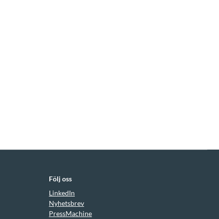
Följ oss
LinkedIn
Nyhetsbrev
PressMachine