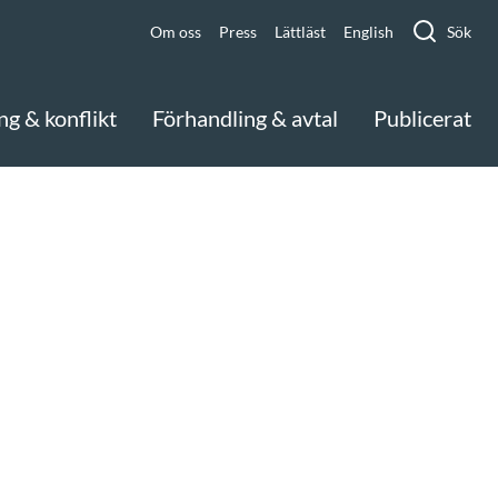
Om oss
Press
Lättläst
English
Sök
ng & konflikt
Förhandling & avtal
Publicerat