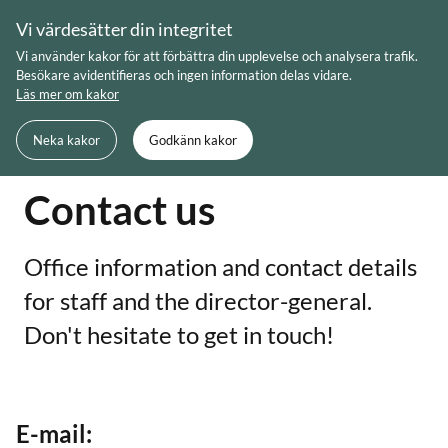
Skip
Vi värdesätter din integritet
to
Meny
Sök
Vi använder kakor för att förbättra din upplevelse och analysera trafik.
content
Besökare avidentifieras och ingen information delas vidare.
Läs mer om kakor
Du är här:
Startsida
English
Contact us
Neka kakor
Godkänn kakor
Contact us
Office information and contact details
for staff and the director-general.
Don't hesitate to get in touch!
E-mail: