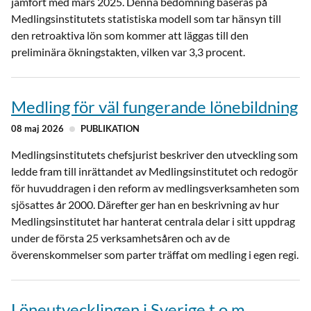
jämfört med mars 2025. Denna bedömning baseras på
Medlingsinstitutets statistiska modell som tar hänsyn till
den retroaktiva lön som kommer att läggas till den
preliminära ökningstakten, vilken var 3,3 procent.
Medling för väl fungerande lönebildning
08 maj 2026
PUBLIKATION
Medlingsinstitutets chefsjurist beskriver den utveckling som
ledde fram till inrättandet av Medlingsinstitutet och redogör
för huvuddragen i den reform av medlingsverksamheten som
sjösattes år 2000. Därefter ger han en beskrivning av hur
Medlingsinstitutet har hanterat centrala delar i sitt uppdrag
under de första 25 verksamhetsåren och av de
överenskommelser som parter träffat om medling i egen regi.
Löneutvecklingen i Sverige t.o.m.