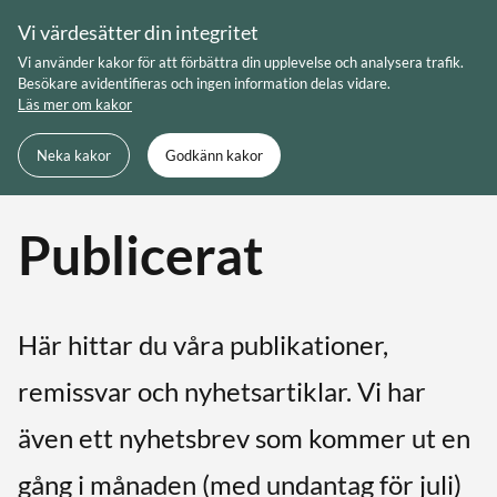
Skip
Vi värdesätter din integritet
to
Meny
Sök
Vi använder kakor för att förbättra din upplevelse och analysera trafik.
content
Besökare avidentifieras och ingen information delas vidare.
Läs mer om kakor
Du är här:
Startsida
Neka kakor
Godkänn kakor
Publicerat
Här hittar du våra publikationer,
remissvar och nyhetsartiklar. Vi har
även ett nyhetsbrev som kommer ut en
gång i månaden (med undantag för juli)